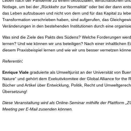
Leben nach der Pandemie zu einem ökosozialen, wirtschaftlichen und
Notlage, um bei der „Rückkehr zur Normalität“ oder bei der dann ent
das Leben aufzubauen und nicht von dem und für das Kapital zu leben
Transformation verschrieben haben, sind aufgerufen, das Gleichgewic
Veränderungen in den bestehenden Institutionen durch eine organisie
Was sind die Ziele des Pakts des Südens? Welche Forderungen werde
lernen? Und wie können wir uns beteiligen? Nach einer inhaltlichen E
diesem Praxisbeispiel lernen und wie wir uns besser vernetzen könne
:
Referentin
Enrique Viale
graduierte als Umweltjurist an der Universität von Buen
Nature“ und gehört dem Exekutivkomitee der Global Alliance for the 
Bücher und Artikel über Entwicklung, Politik, Recht und Umweltgerec
Übersetzung!
Diese Veranstaltung wird als Online-Seminar mithilfe der Plattfor
Meeting per E-Mail zusenden können.