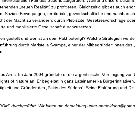
 interkulturellen Palt des Südens aufgerufen. Während unsere Zukunft
stehenden „neuen Realität“ zu profitieren. Gleichzeitig gibt es auch
. Soziale Bewegungen, territoriale, gewerkschaftliche und nachbarsch
ht der Macht zu verändern: durch Plebiszite, Gesetzesvorschläge oder
rte und mobilisierte Gesellschaft durchzusetzen.
n gestellt und wer ist an dem Pakt beteiligt? Welche Strategien wer
inführung durch Maristella Svampa, einer der Mitbegründer*innen des „
n.
os Aires. Im Jahr 2004 gründete er die argentinische Vereinigung von Um
Rights of Nature an. Er begleitet in ganz Lateinamerika Bürgerinitiati
htigkeit und Gründer des „Pakts des Südens“. Seine Einführung und Di
m „ZOOM“ durchgeführt. Wir bitten um Anmeldung unter anmeldung@prima