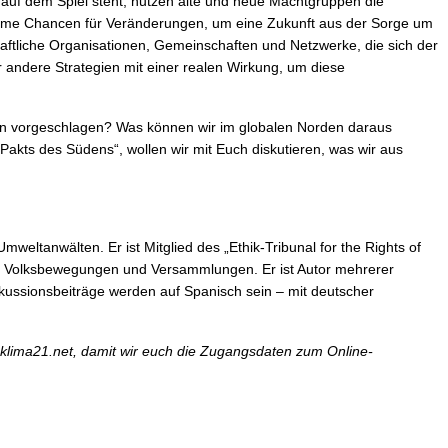
 auf dem Spiel steht, nutzen alte und neue Machtgruppen die
 enorme Chancen für Veränderungen, um eine Zukunft aus der Sorge um
aftliche Organisationen, Gemeinschaften und Netzwerke, die sich der
 andere Strategien mit einer realen Wirkung, um diese
den vorgeschlagen? Was können wir im globalen Norden daraus
Pakts des Südens“, wollen wir mit Euch diskutieren, was wir aus
weltanwälten. Er ist Mitglied des „Ethik-Tribunal for the Rights of
ven, Volksbewegungen und Versammlungen. Er ist Autor mehrerer
skussionsbeiträge werden auf Spanisch sein – mit deutscher
klima21.net, damit wir euch die Zugangsdaten zum Online-