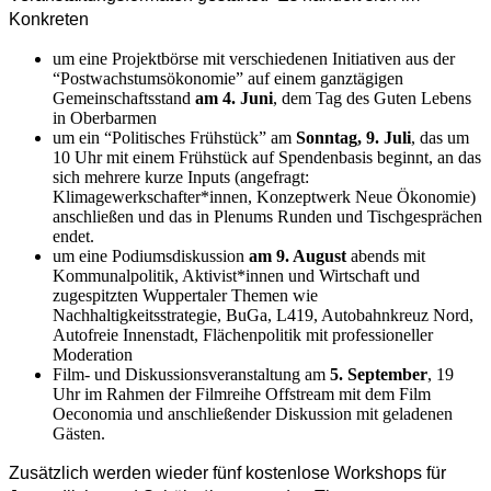
Konkreten
um eine Projektbörse mit verschiedenen Initiativen aus der
“Postwachstumsökonomie” auf einem ganztägigen
Gemeinschaftsstand
am 4. Juni
, dem Tag des Guten Lebens
in Oberbarmen
um ein “Politisches Frühstück” am
Sonntag, 9. Juli
, das um
10 Uhr mit einem Frühstück auf Spendenbasis beginnt, an das
sich mehrere kurze Inputs (angefragt:
Klimagewerkschafter*innen, Konzeptwerk Neue Ökonomie)
anschließen und das in Plenums Runden und Tischgesprächen
endet.
um eine Podiumsdiskussion
am 9. August
abends mit
Kommunalpolitik, Aktivist*innen und Wirtschaft und
zugespitzten Wuppertaler Themen wie
Nachhaltigkeitsstrategie, BuGa, L419, Autobahnkreuz Nord,
Autofreie Innenstadt, Flächenpolitik mit professioneller
Moderation
Film- und Diskussionsveranstaltung am
5. September
, 19
Uhr im Rahmen der Filmreihe Offstream mit dem Film
Oeconomia und anschließender Diskussion mit geladenen
Gästen.
Zusätzlich werden wieder fünf kostenlose Workshops für